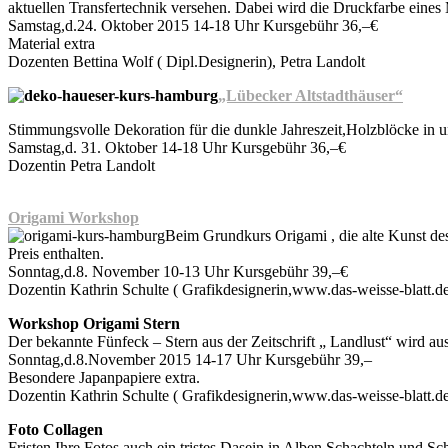
aktuellen Transfertechnik versehen. Dabei wird die Druckfarbe eines 
Samstag,d.24. Oktober 2015 14-18 Uhr Kursgebühr 36,–€
Material extra
Dozenten Bettina Wolf ( Dipl.Designerin), Petra Landolt
„Lübecker Altstadthäuser“
Stimmungsvolle Dekoration für die dunkle Jahreszeit,Holzblöcke in
Samstag,d. 31. Oktober 14-18 Uhr Kursgebühr 36,–€
Dozentin Petra Landolt
Origami Workshop
Beim Grundkurs Origami , die alte Kunst des
Preis enthalten.
Sonntag,d.8. November 10-13 Uhr Kursgebühr 39,–€
Dozentin Kathrin Schulte ( Grafikdesignerin,www.das-weisse-blatt.d
Workshop Origami Stern
Der bekannte Fünfeck – Stern aus der Zeitschrift „ Landlust“ wird aus
Sonntag,d.8.November 2015 14-17 Uhr Kursgebühr 39,–
Besondere Japanpapiere extra.
Dozentin Kathrin Schulte ( Grafikdesignerin,www.das-weisse-blatt.d
Foto Collagen
Fristen Ihre Fotos auch ein tristes Dasein in Alben,Schachteln und S