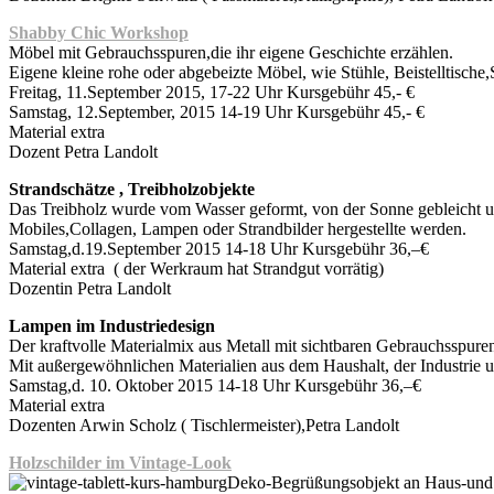
Shabby Chic Workshop
Möbel mit Gebrauchsspuren,die ihr eigene Geschichte erzählen.
Eigene kleine rohe oder abgebeizte Möbel, wie Stühle, Beistelltis
Freitag, 11.September 2015, 17-22 Uhr Kursgebühr 45,- €
Samstag, 12.September, 2015 14-19 Uhr Kursgebühr 45,- €
Material extra
Dozent Petra Landolt
Strandschätze , Treibholzobjekte
Das Treibholz wurde vom Wasser geformt, von der Sonne gebleicht un
Mobiles,Collagen, Lampen oder Strandbilder hergestellte werden.
Samstag,d.19.September 2015 14-18 Uhr Kursgebühr 36,–€
Material extra ( der Werkraum hat Strandgut vorrätig)
Dozentin Petra Landolt
Lampen im Industriedesign
Der kraftvolle Materialmix aus Metall mit sichtbaren Gebrauchsspur
Mit außergewöhnlichen Materialien aus dem Haushalt, der Industrie un
Samstag,d. 10. Oktober 2015 14-18 Uhr Kursgebühr 36,–€
Material extra
Dozenten Arwin Scholz ( Tischlermeister),Petra Landolt
Holzschilder im Vintage-Look
Deko-Begrüßungsobjekt an Haus-und Ga