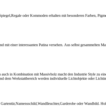
che,Spiegel,Regale oder Kommoden erhalten mit besonderen Farben, Pi
d mit einer interessanten Patina versehen. Aus selbst gesammelten Ma
en auch in Kombination mit Massivholz macht den Industrie Style zu e
d dem Werkstattbereich werden individuelle Lichtobjekte oder Lichtinst
rtentür,Namensschild,Wandlleuchter,Garderobe oder Wandbild. Holzsch