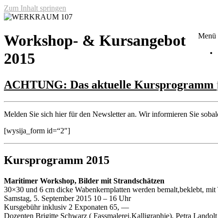
Zum Inhalt springen
WERKRAUM 107
Menü
Workshop- & Kursangebot
2015
ACHTUNG: Das aktuelle Kursprogramm
Melden Sie sich hier für den Newsletter an. Wir informieren Sie sob
[wysija_form id=“2″]
Kursprogramm 2015
Maritimer Workshop, Bilder mit Strandschätzen
30×30 und 6 cm dicke Wabenkernplatten werden bemalt,beklebt, mit T
Samstag, 5. September 2015 10 – 16 Uhr
Kursgebühr inklusiv 2 Exponaten 65, —
Dozenten Brigitte Schwarz ( Fassmalerei,Kalligraphie), Petra Landolt