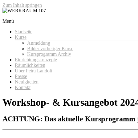
Zum Inhalt springen
Menü
WERKRAUM 107
Startseite
Kurse
Anmeldung
Bilder vorheriger Kurse
Kursprogramm Archiv
Einrichtungskonzepte
Räumlichkeiten
Über Petra Landolt
Presse
Neuigkeiten
Kontakt
Workshop- & Kursangebot 202
ACHTUNG: Das aktuelle Kursprogramm