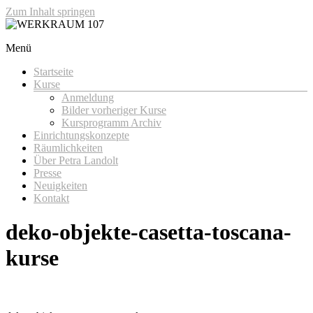
Zum Inhalt springen
Menü
WERKRAUM 107
Startseite
Kurse
Anmeldung
Bilder vorheriger Kurse
Kursprogramm Archiv
Einrichtungskonzepte
Räumlichkeiten
Über Petra Landolt
Presse
Neuigkeiten
Kontakt
deko-objekte-casetta-toscana-
kurse