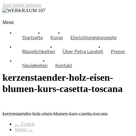
Zum Inhalt springen
WERKRAUM 107
Menü
Startseite
Kurse
Einrichtungskonzepte
Räumlichkeiten
Über Petra Landolt
Presse
Neuigkeiten
Kontakt
kerzenstaender-holz-eisen-
blumen-kurs-casetta-toscana
kerzenstaender-holz-eisen-blumen-kurs-casetta-toscana
← Zurück
Weiter →