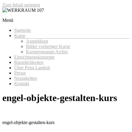
Zum Inhalt springen
Menü
WERKRAUM 107
Startseite
Kurse
Anmeldung
Bilder vorheriger Kurse
Kursprogramm Archiv
Einrichtungskonzepte
Räumlichkeiten
Über Petra Landolt
Presse
Neuigkeiten
Kontakt
engel-objekte-gestalten-kurs
engel-objekte-gestalten-kurs