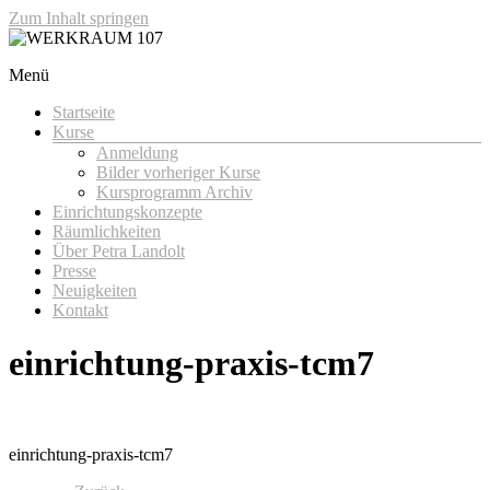
Zum Inhalt springen
Menü
WERKRAUM 107
Startseite
Kurse
Anmeldung
Bilder vorheriger Kurse
Kursprogramm Archiv
Einrichtungskonzepte
Räumlichkeiten
Über Petra Landolt
Presse
Neuigkeiten
Kontakt
einrichtung-praxis-tcm7
einrichtung-praxis-tcm7