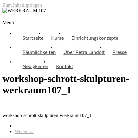
Zum Inhalt springen
WERKRAUM 107
Menü
Startseite
Kurse
Einrichtungskonzepte
Räumlichkeiten
Über Petra Landolt
Presse
Neuigkeiten
Kontakt
workshop-schrott-skulpturen-
werkraum107_1
workshop-schrott-skulpturen-werkraum107_1
Weiter →