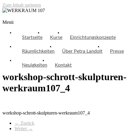
Zum Inhalt springen
WERKRAUM 107
Menü
Startseite
Kurse
Einrichtungskonzepte
Räumlichkeiten
Über Petra Landolt
Presse
Neuigkeiten
Kontakt
workshop-schrott-skulpturen-
werkraum107_4
workshop-schrott-skulpturen-werkraum107_4
← Zurück
Weiter →