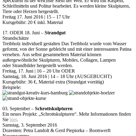
Speckstein ist der weichste Stein der Welt. Er wird mit Raspeln,
Schleifmitteln und Politur bearbeitet. Es werden kleine Skulpturen,
Tiere oder Herzen hergestellt.
Freitag 17. Juni 2016 | 15 – 17 Uhr
Kursgebühr: 20 € inkl. Material
17. ODER 18. Juni –
Strandgut
Strandschätze
Treibholz individuell gestalten Das Treibholz wurde vom Wasser
geformt, von der Sonne gebleicht und mit einer interessanten Patina
versehen. Aus selbst gesammeltem Material können
außergewöhnliche Skulpturen, Mobiles, Collagen, Lampen
oder Strandbilder hergestellt werden.
Freitag, 17. Juni | 16 – 20 Uhr ODER
Samstag, 18. Juni 2016 | 14 – 18 Uhr (AUSGEBUCHT)
Kursgebühr: 36 €, Material extra (Strandgut vorrätig)
Beispiele:
03. September –
Schrottskulpturen
Ein neues Projekt: „Schrottskulpturen“. Mehr Informationen finden
Sie
hier
.
Samstag, 3. September 2016
Dozenten: Petra Landolt & Gerd Piepiorka – Bootswerft
Neuengamme