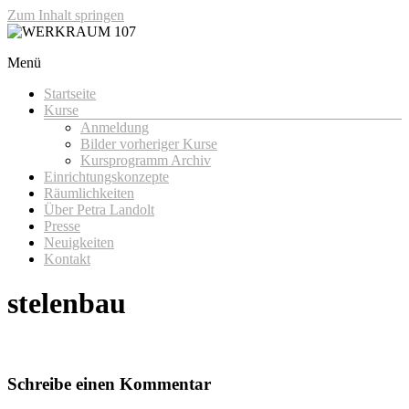
Zum Inhalt springen
Menü
WERKRAUM 107
Startseite
Kurse
Anmeldung
Bilder vorheriger Kurse
Kursprogramm Archiv
Einrichtungskonzepte
Räumlichkeiten
Über Petra Landolt
Presse
Neuigkeiten
Kontakt
stelenbau
Schreibe einen Kommentar