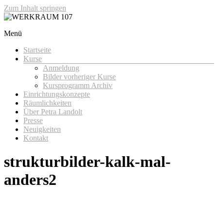
Zum Inhalt springen
Menü
WERKRAUM 107
Startseite
Kurse
Anmeldung
Bilder vorheriger Kurse
Kursprogramm Archiv
Einrichtungskonzepte
Räumlichkeiten
Über Petra Landolt
Presse
Neuigkeiten
Kontakt
strukturbilder-kalk-mal-
anders2