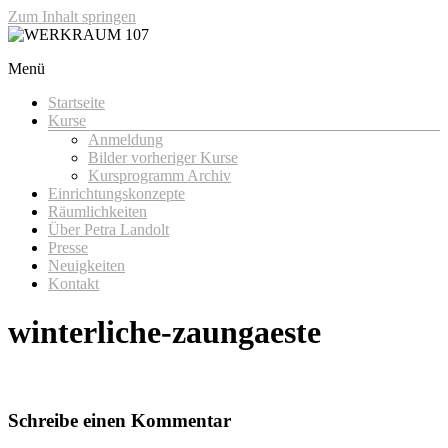
Zum Inhalt springen
Menü
WERKRAUM 107
Startseite
Kurse
Anmeldung
Bilder vorheriger Kurse
Kursprogramm Archiv
Einrichtungskonzepte
Räumlichkeiten
Über Petra Landolt
Presse
Neuigkeiten
Kontakt
winterliche-zaungaeste
Schreibe einen Kommentar