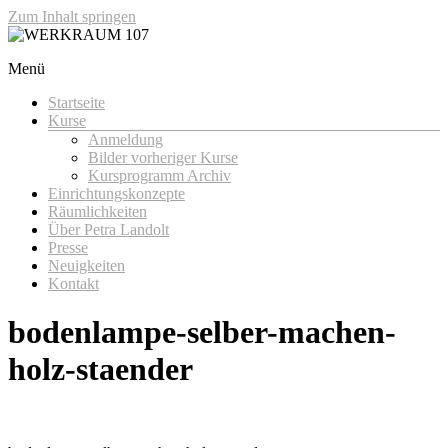
Zum Inhalt springen
Menü
WERKRAUM 107
Startseite
Kurse
Anmeldung
Bilder vorheriger Kurse
Kursprogramm Archiv
Einrichtungskonzepte
Räumlichkeiten
Über Petra Landolt
Presse
Neuigkeiten
Kontakt
bodenlampe-selber-machen-
holz-staender