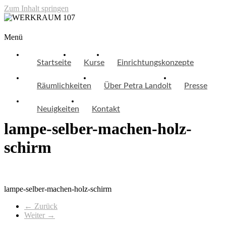
Zum Inhalt springen
WERKRAUM 107
Menü
Startseite
Kurse
Einrichtungskonzepte
Räumlichkeiten
Über Petra Landolt
Presse
Neuigkeiten
Kontakt
lampe-selber-machen-holz-
schirm
lampe-selber-machen-holz-schirm
← Zurück
Weiter →