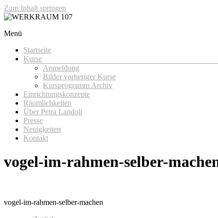
Zum Inhalt springen
Menü
WERKRAUM 107
Startseite
Kurse
Anmeldung
Bilder vorheriger Kurse
Kursprogramm Archiv
Einrichtungskonzepte
Räumlichkeiten
Über Petra Landolt
Presse
Neuigkeiten
Kontakt
vogel-im-rahmen-selber-mache
vogel-im-rahmen-selber-machen