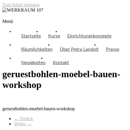
Zum Inhalt springen
WERKRAUM 107
Menü
Startseite
Kurse
Einrichtungskonzepte
Räumlichkeiten
Über Petra Landolt
Presse
Neuigkeiten
Kontakt
geruestbohlen-moebel-bauen-
workshop
geruestbohlen-moebel-bauen-workshop
← Zurück
Weiter →