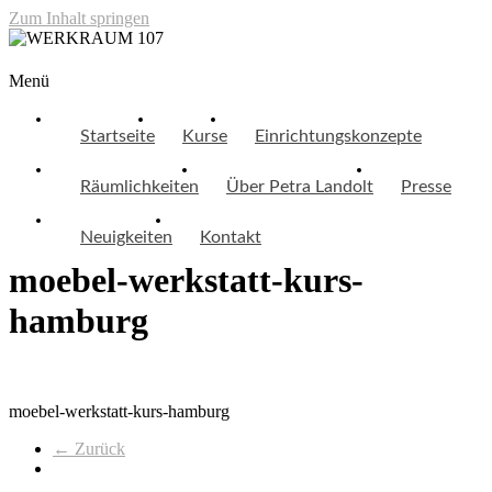
Zum Inhalt springen
WERKRAUM 107
Menü
Startseite
Kurse
Einrichtungskonzepte
Räumlichkeiten
Über Petra Landolt
Presse
Neuigkeiten
Kontakt
moebel-werkstatt-kurs-
hamburg
moebel-werkstatt-kurs-hamburg
← Zurück