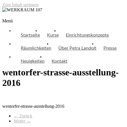
Zum Inhalt springen
WERKRAUM 107
Menü
Startseite
Kurse
Einrichtungskonzepte
Räumlichkeiten
Über Petra Landolt
Presse
Neuigkeiten
Kontakt
wentorfer-strasse-ausstellung-
2016
wentorfer-strasse-ausstellung-2016
← Zurück
Weiter →