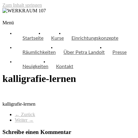
Zum Inhalt springen
WERKRAUM 107
Menü
Startseite
Kurse
Einrichtungskonzepte
Räumlichkeiten
Über Petra Landolt
Presse
Neuigkeiten
Kontakt
kalligrafie-lernen
kalligrafie-lernen
← Zurück
Weiter →
Schreibe einen Kommentar