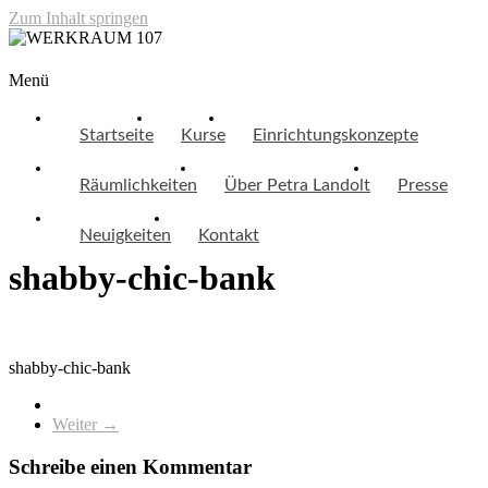
Zum Inhalt springen
WERKRAUM 107
Menü
Startseite
Kurse
Einrichtungskonzepte
Räumlichkeiten
Über Petra Landolt
Presse
Neuigkeiten
Kontakt
shabby-chic-bank
shabby-chic-bank
Weiter →
Schreibe einen Kommentar