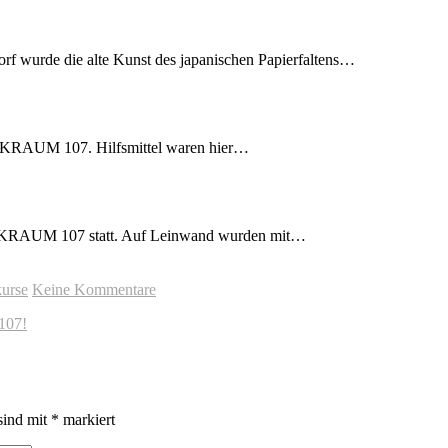
urde die alte Kunst des japanischen Papierfaltens…
ERKRAUM 107. Hilfsmittel waren hier…
ERKRAUM 107 statt. Auf Leinwand wurden mit…
kurse
Keine Kommentare
107!
sind mit
*
markiert