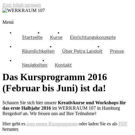
Zum Inhalt springen
WERKRAUM 107
Menü
Startseite
Kurse
Einrichtungskonzepte
Räumlichkeiten
Über Petra Landolt
Presse
Neuigkeiten
Kontakt
Das Kursprogramm 2016
(Februar bis Juni) ist da!
Schauen Sie sich hier unsere
Kreativkurse und Workshops für
das erste Halbjahr 2016
im WERKRAUM 107 in Hamburg
Bergedorf an. Wir freuen uns auf Ihre Teilnahme!
Hier geht es
zum neuen Kursprogramm
oder laden Sie es als
PDF
herunter.