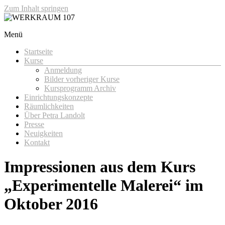
Zum Inhalt springen
Menü
WERKRAUM 107
Startseite
Kurse
Anmeldung
Bilder vorheriger Kurse
Kursprogramm Archiv
Einrichtungskonzepte
Räumlichkeiten
Über Petra Landolt
Presse
Neuigkeiten
Kontakt
Impressionen aus dem Kurs
„Experimentelle Malerei“ im
Oktober 2016