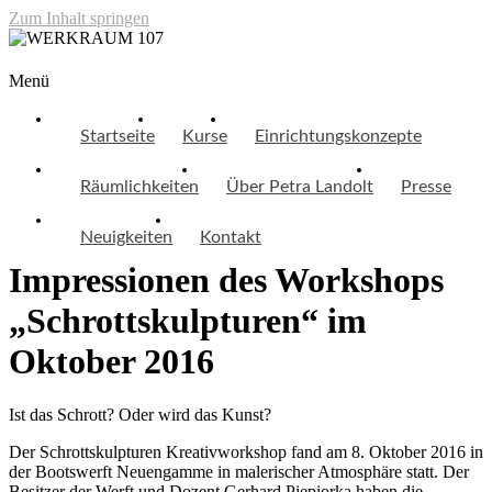
Zum Inhalt springen
WERKRAUM 107
Menü
Startseite
Kurse
Einrichtungskonzepte
Räumlichkeiten
Über Petra Landolt
Presse
Neuigkeiten
Kontakt
Impressionen des Workshops
„Schrottskulpturen“ im
Oktober 2016
Ist das Schrott? Oder wird das Kunst?
Der Schrottskulpturen Kreativworkshop fand am 8. Oktober 2016 in
der Bootswerft Neuengamme in malerischer Atmosphäre statt. Der
Besitzer der Werft und Dozent Gerhard Piepiorka haben die