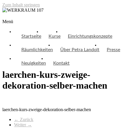
Zum Inhalt springen
WERKRAUM 107
Menü
Startseite
Kurse
Einrichtungskonzepte
Räumlichkeiten
Über Petra Landolt
Presse
Neuigkeiten
Kontakt
laerchen-kurs-zweige-
dekoration-selber-machen
laerchen-kurs-zweige-dekoration-selber-machen
← Zurück
Weiter →