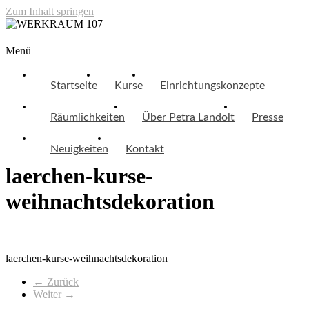
Zum Inhalt springen
WERKRAUM 107
Menü
Startseite
Kurse
Einrichtungskonzepte
Räumlichkeiten
Über Petra Landolt
Presse
Neuigkeiten
Kontakt
laerchen-kurse-
weihnachtsdekoration
laerchen-kurse-weihnachtsdekoration
← Zurück
Weiter →