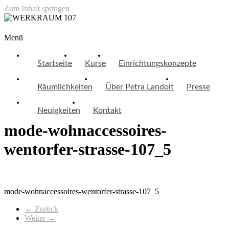
Zum Inhalt springen
WERKRAUM 107
Menü
Startseite
Kurse
Einrichtungskonzepte
Räumlichkeiten
Über Petra Landolt
Presse
Neuigkeiten
Kontakt
mode-wohnaccessoires-
wentorfer-strasse-107_5
mode-wohnaccessoires-wentorfer-strasse-107_5
← Zurück
Weiter →