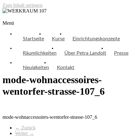
Zum Inhalt springen
WERKRAUM 107
Menü
Startseite
Kurse
Einrichtungskonzepte
Räumlichkeiten
Über Petra Landolt
Presse
Neuigkeiten
Kontakt
mode-wohnaccessoires-
wentorfer-strasse-107_6
mode-wohnaccessoires-wentorfer-strasse-107_6
← Zurück
Weiter →